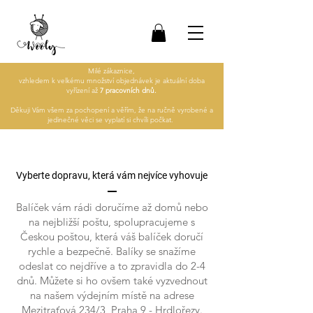
Milé zákaznice,
vzhledem k velkému množství objednávek je aktuální doba
vyřízení až
7 pracovních dnů.
Děkuji Vám všem za pochopení a věřím, že na ručně vyrobené a
jedinečné věci se vyplatí si chvíli počkat.
Vyberte dopravu, která vám nejvíce vyhovuje
Balíček vám rádi doručíme až domů nebo
na nejbližší poštu, spolupracujeme s
Českou poštou, která váš balíček doručí
rychle a bezpečně. Balíky se snažíme
odeslat co nejdříve a to zpravidla do 2-4
dnů. Můžete si ho ovšem také vyzvednout
na našem výdejním místě na adrese
Mezitraťová 234/3, Praha 9 - Hrdlořezy.