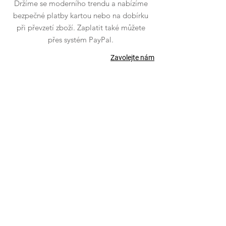
Držíme se moderního trendu a nabízíme
bezpečné platby kartou nebo na dobírku
při převzetí zboží. Zaplatit také můžete
přes systém PayPal.
Zavolejte nám
VÍCE O WOOLY
Mezitraťová 234/3
190 00 Praha 9 -
Hrdlořezy
O nás
Česko
Kontakty
Blog
VŠE O NÁKUPU
Obchodní podmínky
Ochrana osobních dat
Platba a dodání
Nepřevzetí dobírky
Vrácení, výměna a reklamace