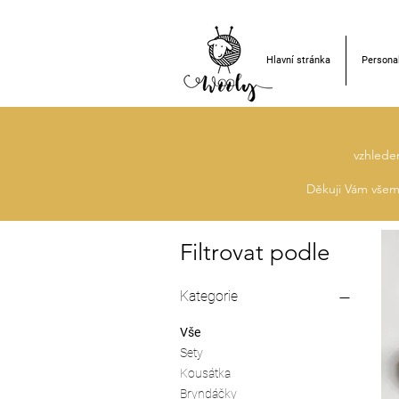
Hlavní stránka
Personal
vzhlede
Děkuji Vám všem 
Filtrovat podle
Kategorie
Vše
Sety
Kousátka
Bryndáčky