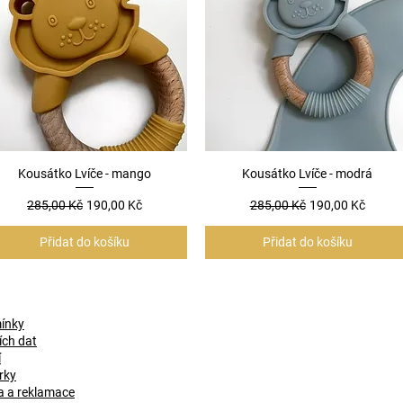
Kousátko Lvíče - mango
Rychlý náhled
Kousátko Lvíče - modrá
Rychlý náhled
Běžná cena
Zvýhodněná cena
Běžná cena
Zvýhodněná cen
285,00 Kč
190,00 Kč
285,00 Kč
190,00 Kč
Přidat do košíku
Přidat do košíku
U
ínky
ch dat
í
rky
a a reklamace