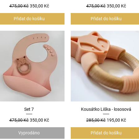
Běžná cena
Zvýhodněná cena
Běžná cena
Zvýhodněná cen
475,00 Kč
350,00 Kč
475,00 Kč
350,00 Kč
Přidat do košíku
Přidat do košíku
Rychlý náhled
Set 7
Kousátko Liška - lososová
Rychlý náhled
Běžná cena
Zvýhodněná cena
Běžná cena
Zvýhodněná cen
475,00 Kč
350,00 Kč
285,00 Kč
195,00 Kč
Vyprodáno
Přidat do košíku