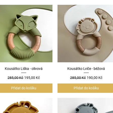
Kousátko Liška - olivová
Rychlý náhled
Kousátko Lvíče - béžová
Rychlý náhled
Běžná cena
Zvýhodněná cena
Běžná cena
Zvýhodněná cen
285,00 Kč
195,00 Kč
285,00 Kč
190,00 Kč
Přidat do košíku
Přidat do košíku