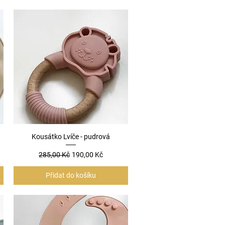
Kousátko Lvíče - pudrová
Rychlý náhled
a
Běžná cena
Zvýhodněná cena
285,00 Kč
190,00 Kč
Přidat do košíku