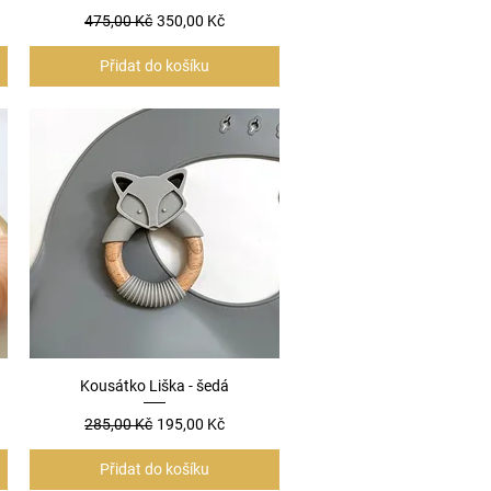
a
Běžná cena
Zvýhodněná cena
475,00 Kč
350,00 Kč
Přidat do košíku
Kousátko Liška - šedá
Rychlý náhled
a
Běžná cena
Zvýhodněná cena
285,00 Kč
195,00 Kč
Přidat do košíku