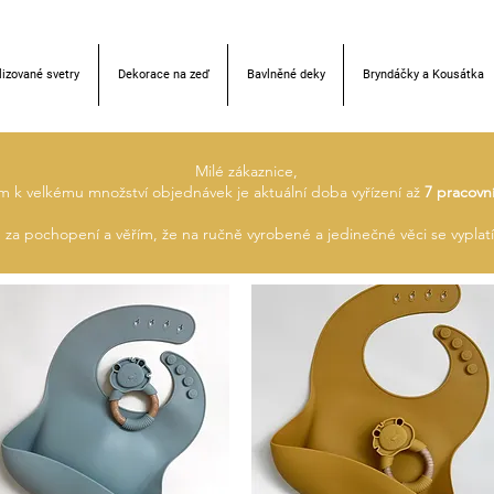
izované svetry
Dekorace na zeď
Bavlněné deky
Bryndáčky a Kousátka
Milé zákaznice,
m k velkému množství objednávek je aktuální doba vyřízení až
7 pracovn
za pochopení a věřím, že na ručně vyrobené a jedinečné věci se vyplatí 