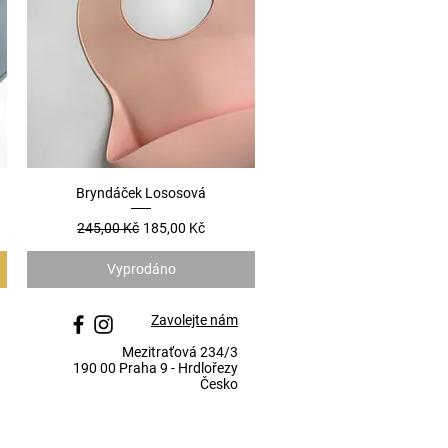
Bryndáček Lososová
Rychlý náhled
a
Běžná cena
Zvýhodněná cena
245,00 Kč
185,00 Kč
Vyprodáno
Zavolejte nám
Mezitraťová 234/3
190 00 Praha 9 - Hrdlořezy
Česko