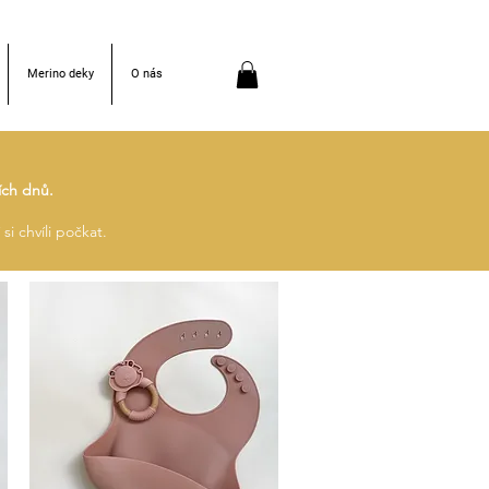
Merino deky
O nás
ích dnů.
si chvíli počkat.