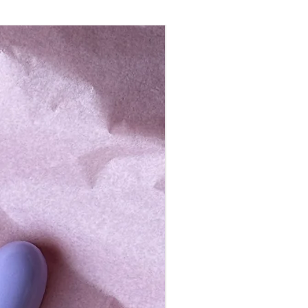
abraňuje usazení prachu a nečistot.
k nevyžadují časté praní, naopak svůj
hled vlna zachová, pokud ji budete
ím
ed slunečními paprsky, obsahuje
o síle až 50SPF.
bovat vlhkost z okolí a obsahu
s ohněm vlna, místo aby vzplála
utná a následně se uhasí.
ateriál, který je obnovitelný a
ložitelný v půdě.