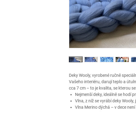
Deky Wooly, vyrobené ručně speciá
Vašeho interiéru, darují teplo a ú
cca 7 cm – to je kvalita, se kterou s
Nejmenší deky, ideálně se hodí 
Vlna, z níž se vyrábí deky Wooly,
Vlna Merino dýchá – v dece není 