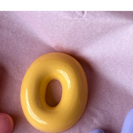
Samočištění
Již zmíněný lanolin z
Věci z merino vlny ta
původní nadýcháný vz
co nejméně namáčet.
Chrání před UV zářen
Vlna Vás ochrání i př
totiž ochranný faktor 
Je ohnivzdorná
Díky schopnosti absor
dusíku, při kontaktu 
plamenem, nejprve do
100% přírodní
Merino je ekologický m
snadno biologicky roz