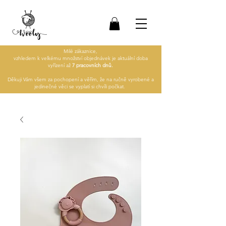
Milé zákaznice,
vzhledem k velkému množství objednávek je aktuální doba
vyřízení až
7 pracovních dnů.
Děkuji Vám všem za pochopení a věřím, že na ručně vyrobené a
jedinečné věci se vyplatí si chvíli počkat.