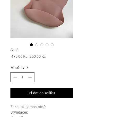
Set 3
Běžná
Zvýhodněná
 475,00 Kč 
350,00 Kč
cena
cena
Množství
*
Přidat do košíku
Zakoupit samostatně:
Bryndáček