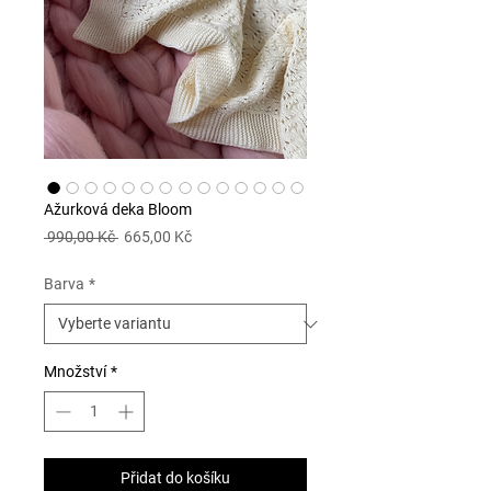
Ažurková deka Bloom
Běžná
Zvýhodněná
 990,00 Kč 
665,00 Kč
cena
cena
Barva
*
Množství
*
Přidat do košíku