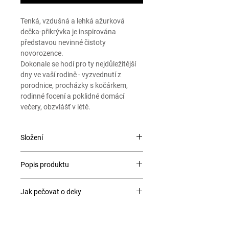
Tenká, vzdušná a lehká ažurková
dečka-přikrývka je inspirována
představou nevinné čistoty
novorozence.
Dokonale se hodí pro ty nejdůležitější
dny ve vaší rodině - vyzvednutí z
porodnice, procházky s kočárkem,
rodinné focení a poklidné domácí
večery, obzvlášť v létě.
Složení
100% bavlna
Popis produktu
Na dotek - jemná něžnost! Deka se
Jak pečovat o deky
skládá ze 100% bavlny, a proto
nebudete chtít dečku pustit z rukou.
PRANÍ: maximální teplota 30 °C velmi
Velikost deky 80x100cm - pro dítě od 0
mírný postup nebo ruční praní
do 3 let, od prvních okamžiků života.