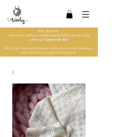
Milé zákaznice,
vzhledem k velkému množství objednávek je aktuální doba
vyřízení až
7 pracovních dnů.
Děkuji Vám všem za pochopení a věřím, že na ručně vyrobené a
jedinečné věci se vyplatí si chvíli počkat.