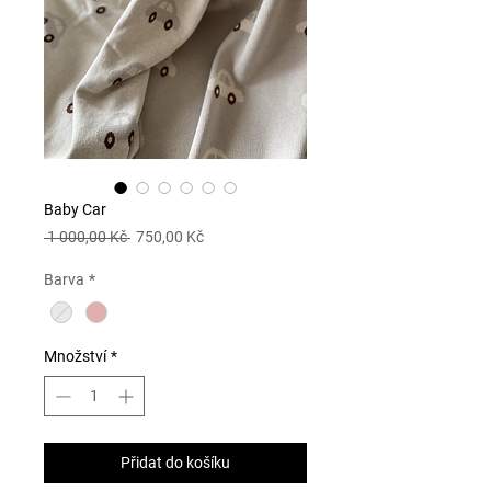
Baby Car
Běžná
Zvýhodněná
 1 000,00 Kč 
750,00 Kč
cena
cena
Barva
*
Množství
*
Přidat do košíku