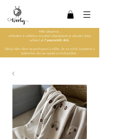
Milé zákaznice,
vzhledem k velkému množství objednávek je aktuální doba
vyřízení až
7 pracovních dnů.
Děkuji Vám všem za pochopení a věřím, že na ručně vyrobené a
jedinečné věci se vyplatí si chvíli počkat.