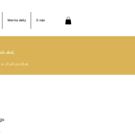
Merino deky
O nás
ích dnů.
si chvíli počkat.
ngo
Zvýhodněná
č