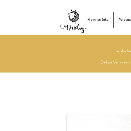
Hlavní stránka
Personal
vzhlede
Děkuji Vám všem 