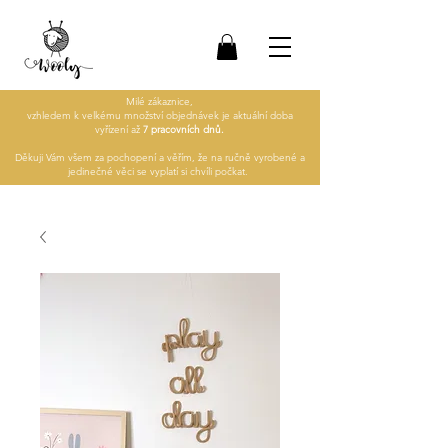
Milé zákaznice,
vzhledem k velkému množství objednávek je aktuální doba
vyřízení až
7 pracovních dnů.
Děkuji Vám všem za pochopení a věřím, že na ručně vyrobené a
jedinečné věci se vyplatí si chvíli počkat.