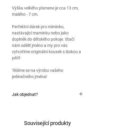
Výška velkého písmene je cca 13 cm,
malého - 7 cm.
Perfektní dárek pro miminko,
nastávající maminku nebo jako
doplněk do dětského pokoje. Stačí
nám sdělit jméno a my pro vás
vytvoříme originální kousek s láskou a
péčí!
Těšíme se na výrobu vašeho
jedinečného jména!
Jak objednat?
Stačí do poznámky (políčko se objeví v
košíku) sdělit požadované jméno a
preferovanou barvu (vyberte ze
Související produkty
vzorníku - poslední dvě fotky v galerii
fotografií) a já pro vás vytvořím