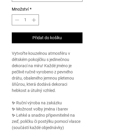
Množství
*
Přidat do košíku
Vytvořte kouzelnou atmosféru v
dětském pokojíčku s jedinečnou
dekorací na míru! Každé jméno je
pečlivě ručně vyrobeno z pevného
drátu, obaleného jemnou pletenou
šňůrou, která dodává dekoraci
hebkost a útulný vzhled.
✨ Ruční výroba na zakázku
✨ Možnost volby jména i barev
✨ Lehké a snadno připevnitelné na
zeď, poličku či postýlku pomocí vlasce
(součástí každé objednávky)