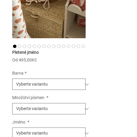
Pletené jméno
Zvýhodněná
Od
495,00Kč
cena
Barva
*
Množství písmen
*
Jméno
*