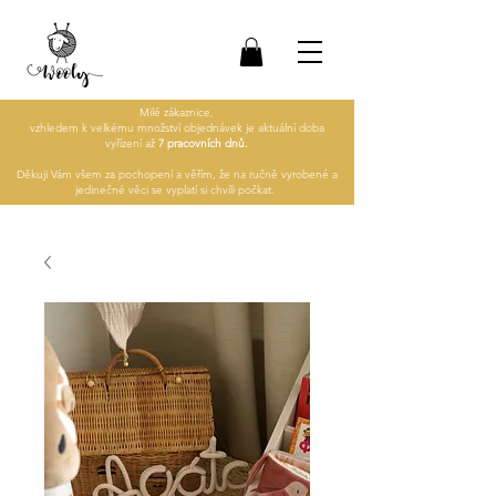
Milé zákaznice,
vzhledem k velkému množství objednávek je aktuální doba
vyřízení až
7 pracovních dnů.
Děkuji Vám všem za pochopení a věřím, že na ručně vyrobené a
jedinečné věci se vyplatí si chvíli počkat.