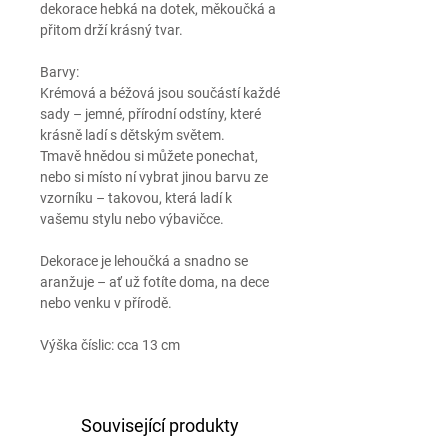
dekorace hebká na dotek, měkoučká a
přitom drží krásný tvar.
Barvy:
Krémová a béžová
jsou součástí každé
sady – jemné, přírodní odstíny, které
krásně ladí s dětským světem.
Tmavě hnědou si můžete ponechat,
nebo si místo ní vybrat jinou barvu ze
vzorníku – takovou, která ladí k
vašemu stylu nebo výbavičce.
Dekorace je lehoučká a snadno se
aranžuje – ať už fotíte doma, na dece
nebo venku v přírodě.
Výška číslic: cca 13 cm
Související produkty