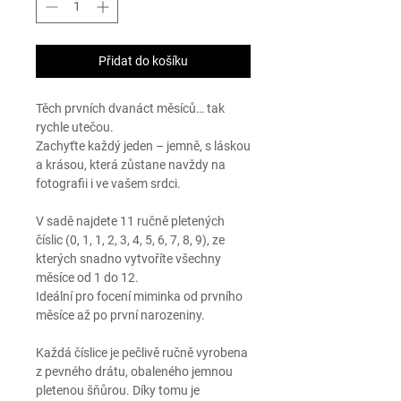
Přidat do košíku
Těch prvních dvanáct měsíců… tak
rychle utečou.
Zachyťte každý jeden – jemně, s láskou
a krásou, která zůstane navždy na
fotografii i ve vašem srdci.
V sadě najdete
11 ručně pletených
číslic
(0, 1, 1, 2, 3, 4, 5, 6, 7, 8, 9), ze
kterých snadno vytvoříte všechny
měsíce od 1 do 12.
Ideální pro focení miminka od prvního
měsíce až po první narozeniny.
Každá číslice je pečlivě ručně vyrobena
z pevného drátu, obaleného jemnou
pletenou šňůrou. Díky tomu je