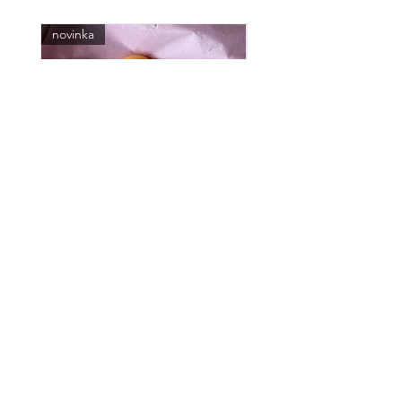
novinka
Wooly písmenka
Pletená dekorace ptáček
Běžná cena
Zvýhodněná cena
155,00 Kč
Zvýhodněná cena
Od
139,50 Kč
Od
195,00 Kč
Zavolejte nám
VÍCE O WOOLY
Mezitraťová 234/3
190 00 Praha 9 -