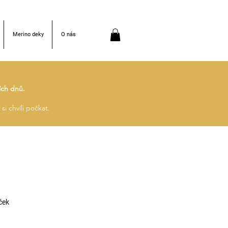
Merino deky
O nás
ích dnů.
si chvíli počkat.
ček
ěná