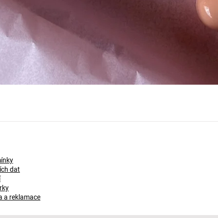
Rychlý náhled
U
ínky
ch dat
í
rky
a a reklamace