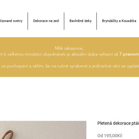
izované svetry
Dekorace na zeď
Bavlněné deky
Bryndáčky a Kousátka
Milé zákaznice,
m k velkému množství objednávek je aktuální doba vyřízení až
7 pracovn
za pochopení a věřím, že na ručně vyrobené a jedinečné věci se vyplatí 
Pletená dekorace ptá
Zvýhodn
Od
195,00Kč