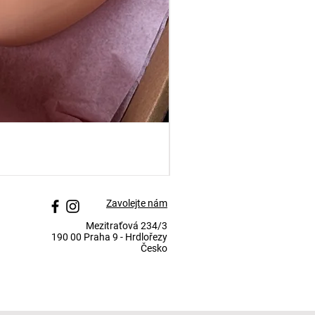
Pletená dekorace ptáček
Zvýhodněná cena
Od
195,00 Kč
Zavolejte nám
Mezitraťová 234/3
190 00 Praha 9 - Hrdlořezy
Česko