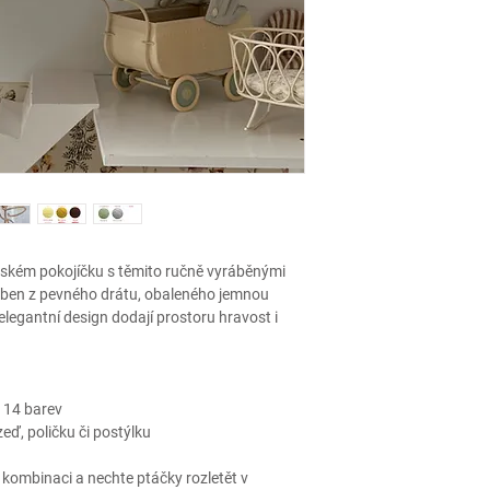
tském pokojíčku s těmito ručně vyráběnými
roben z pevného drátu, obaleného jemnou
elegantní design dodají prostoru hravost i
a 14 barev
eď, poličku či postýlku
kombinaci a nechte ptáčky rozletět v