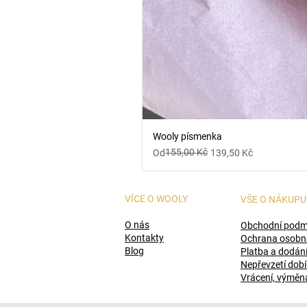
Wooly písmenka
Běžná cena
Zvýhodněná cena
155,00 Kč
Od
139,50 Kč
VÍCE O WOOLY
VŠE O NÁKUP
O nás
Obchodní podm
Kontakty
Ochrana osobní
Blog
Platba a dodán
Nepřevzetí dobí
Vrácení, výměn